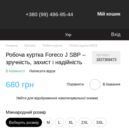
+380 (99) 486-95-44
Мій кошик
Вхід
Укр
Головна
Каталог
Робочі куртки
Робочі куртки REIS
Робоча куртка Foreco J SBP –
Артикул
1837369473
зручність, захист і надійність
В наявності
Написати відгук
680 грн
Порівняти
В бажання
Увійти
для відображення накопичувальної знижки
%
Міжнародний розмір
Виберіть розмір
M
L
XL
2XL
3XL