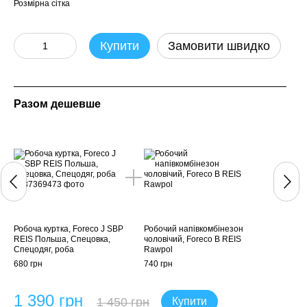
Розмірна сітка
Купити
Замовити швидко
Разом дешевше
Раз
Робоча куртка, Foreco J SBP
Робочий напівкомбінезон
Робоч
REIS Польша, Спецовка,
чоловічий, Foreco B REIS
REIS
Спецодяг, роба
Rawpol
Спец
680 грн
740 грн
680 г
1 390 грн
1 
1 450 грн
Купити