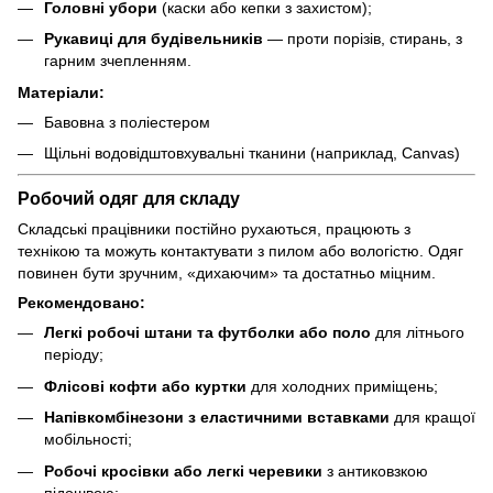
Головні убори
(каски або кепки з захистом);
Рукавиці для будівельників
— проти порізів, стирань, з
гарним зчепленням.
Матеріали:
Бавовна з поліестером
Щільні водовідштовхувальні тканини (наприклад, Canvas)
Робочий одяг для складу
Складські працівники постійно рухаються, працюють з
технікою та можуть контактувати з пилом або вологістю. Одяг
повинен бути зручним, «дихаючим» та достатньо міцним.
Рекомендовано:
Легкі робочі штани та футболки або поло
для літнього
періоду;
Флісові кофти або куртки
для холодних приміщень;
Напівкомбінезони з еластичними вставками
для кращої
мобільності;
Робочі кросівки або легкі черевики
з антиковзкою
підошвою;