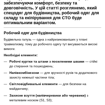
забезпечуючи комфорт, безпеку та
довговічність. У цій статті розглянемо, який
спецодяг для будівництва
,
робочий одяг для
складу
та
екіпірування для СТО
буде
оптимальним варіантом.
Робочий одяг для будівництва
Будівельна галузь — одна з найризикованіших у плані
травматизму, тому до робочого одягу тут висуваються високі
вимоги.
Необхідні елементи:
Робочі куртки та штани з посиленими швами
— стійкі
до стирання та пошкоджень;
Напівкомбінезони
— для зручності рухів та додаткового
захисту нижньої частини тіла;
Світловідбивальні елементи
— для безпеки на
майданчику;
Захисне взуття (напівчеревики або черевики)
з
металевим носком (S1, S3);