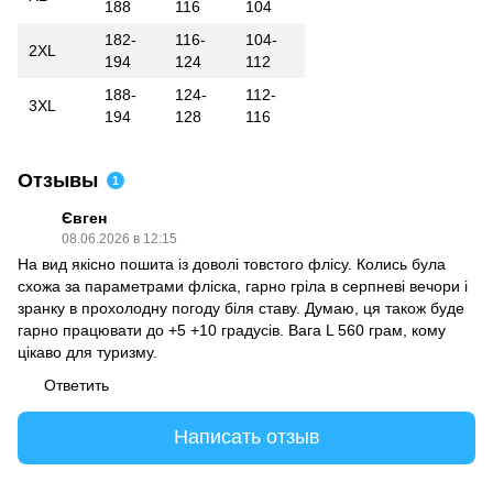
188
116
104
182-
116-
104-
2XL
194
124
112
188-
124-
112-
3XL
194
128
116
Отзывы
1
Євген
08.06.2026 в 12:15
На вид якісно пошита із доволі товстого флісу. Колись була
схожа за параметрами фліска, гарно гріла в серпневі вечори і
зранку в прохолодну погоду біля ставу. Думаю, ця також буде
гарно працювати до +5 +10 градусів. Вага L 560 грам, кому
цікаво для туризму.
Ответить
Написать отзыв