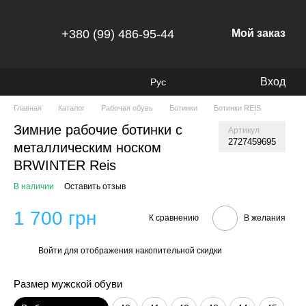
+380 (99) 486-95-44
Мой заказ
Вход
Рус
Главная
Каталог
Рабочая обувь
Ботинки
Ботинки REIS
Зимние рабочие ботинки с
Артикул
2727459695
металлическим носком
BRWINTER Reis
В наличии
Оставить отзыв
1 700 грн
К сравнению
В желания
Войти
для отображения накопительной скидки
%
Размер мужской обуви