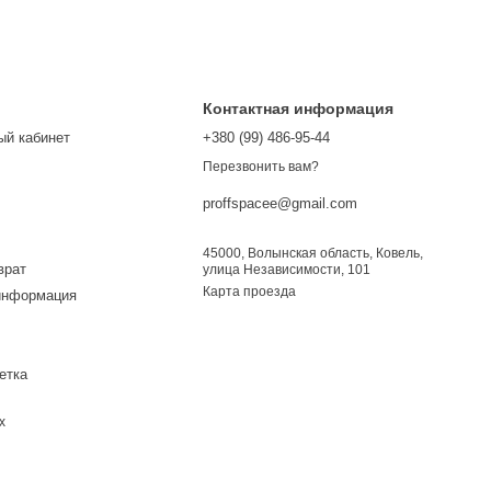
Контактная информация
ый кабинет
+380 (99) 486-95-44
Перезвонить вам?
proffspacee@gmail.com
45000, Волынская область, Ковель,
врат
улица Независимости, 101
Карта проезда
информация
етка
х