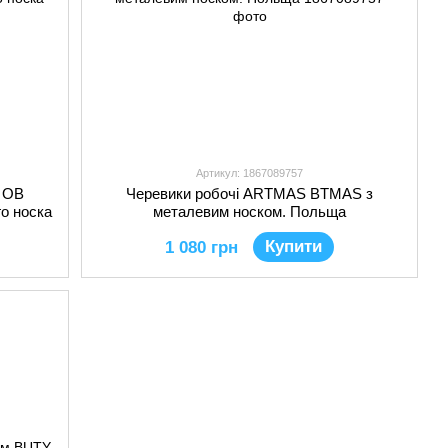
Артикул: 1867089757
T OB
Черевики робочі ARTMAS BTMAS з
о носка
металевим носком. Польща
Купити
1 080 грн