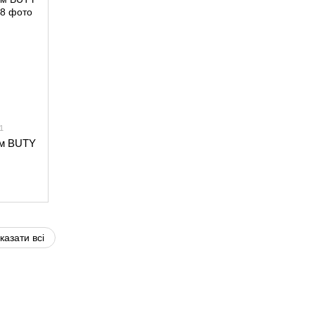
1
ом BUTY
казати всі