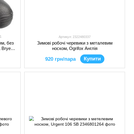
1
Артикул: 2322480337
ям, без
Зимові робочі черевики з металевим
 Bryes
носком, Ogrifox Англія
Купити
920 грн/пара