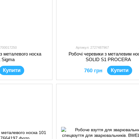
2700017250
Артикул: 2727487967
ез металевого носка
Робочі черевики з металевим но
 Sigma
SOLID S1 PROCERA
Купити
Купити
760 грн