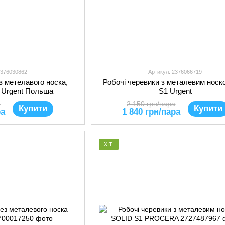
2376030862
Артикул: 2376066719
з метелавого носка,
Робочі черевики з металевим носк
B Urgent Польша
S1 Urgent
а
2 150 грн/пара
Купити
Купити
ра
1 840 грн/пара
ХІТ