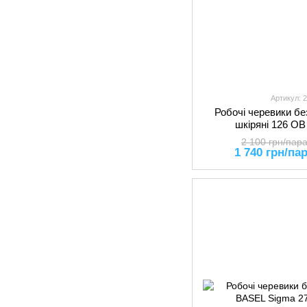
Артикул: 
Робочі черевики бе
шкіряні 126 O
2 100 грн/пар
1 740 грн/па