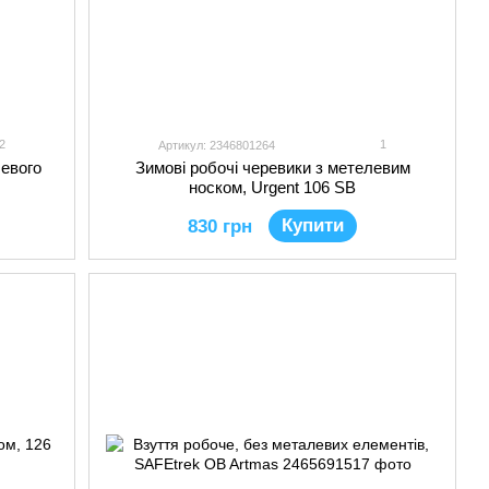
2
1
Артикул: 2346801264
левого
Зимові робочі черевики з метелевим
носком, Urgent 106 SB
Купити
830 грн