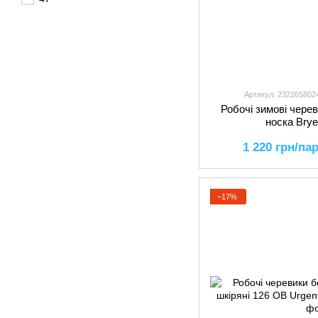
Артикул: 232265802
Робочі зимові чере
носка Br
1 220 грн/па
−17%