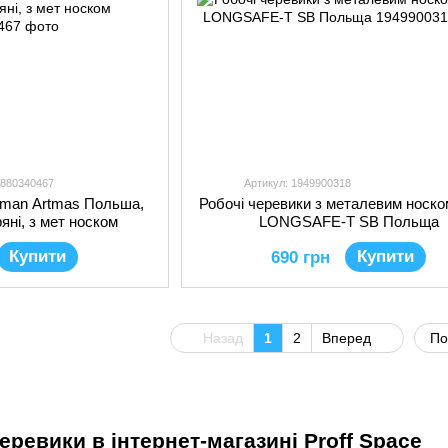
1880340467
Артикул: 1949900318
Tman Artmas Польша,
Робочі черевики з металевим носк
яні, з мет носком
LONGSAFE-T SB Польща
Купити
Купити
690 грн
Назад
1
2
Вперед
По
еревики в інтернет-магазині Proff Space