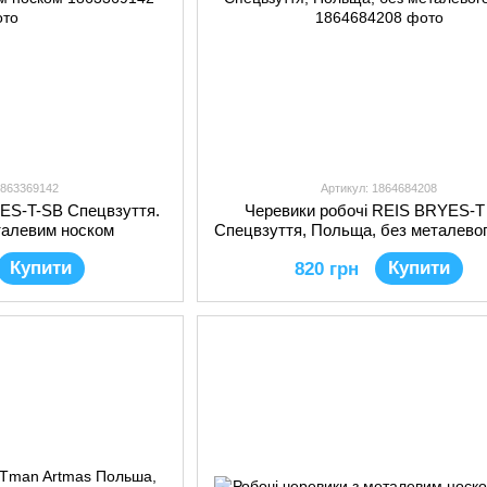
1863369142
Артикул: 1864684208
YES-T-SB Спецвзуття.
Черевики робочі REIS BRYES-
талевим носком
Спецвзуття, Польща, без металевог
Купити
Купити
820 грн