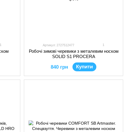
1
1
Артикул: 2727512477
ском
Робочі зимові черевики з металевим носком
SOLID S1 PROCERA
Купити
840 грн