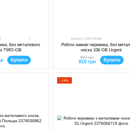
1
4
Артикул: 2346786398
вики, без металевого
Робочі зимові черевики, без мета
yes TWO-OB
носка 106 OB Urgent
880 грн
Купити
Купити
ра
810 грн
−14%