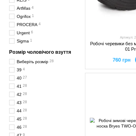
REIS
4
ArtMas
1
Ogrifox
4
PROCERA
6
Urgent
Артикул: 
1
Sigma
Робочі черевики без 
01 P
Розмір чоловічого взуття
760 грн
28
Виберіть розмір
4
39
27
40
28
41
28
42
28
43
28
44
28
45
28
46
9
47