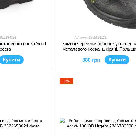
2912134391
Артикул: 1985891121
металевого носка Solid
Зимові черевики робочі з утепленн
rocera
металевого носка, шкіряні. Польша
TO OB
Купити
Купити
880 грн
−8%