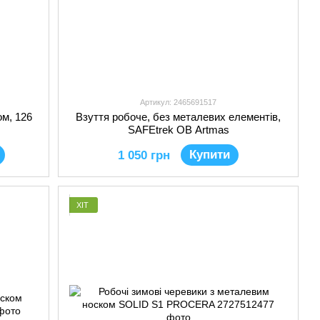
Артикул: 2465691517
ом, 126
Взуття робоче, без металевих елементів,
SAFEtrek OB Artmas
Купити
1 050 грн
ХІТ