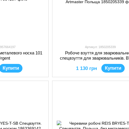
2957664197
Артикул: 1850205339
 металевого носка 101
Робоче взуття для зварювальни
rgent
спецвзуття для зварювальників.
HRO Artmaster Польща
Купити
Купити
1 130 грн