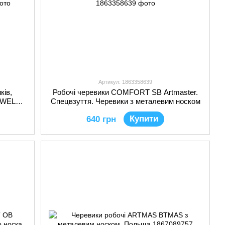
Артикул: 1863358639
ків,
Робочі черевики COMFORT SB Artmaster.
 BWELD
Спецвзуття. Черевики з металевим носком
Купити
640 грн