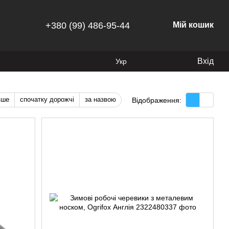
+380 (99) 486-95-44
Мій кошик
Вхід
Укр
вше
спочатку дорожчі
за назвою
Відображення: