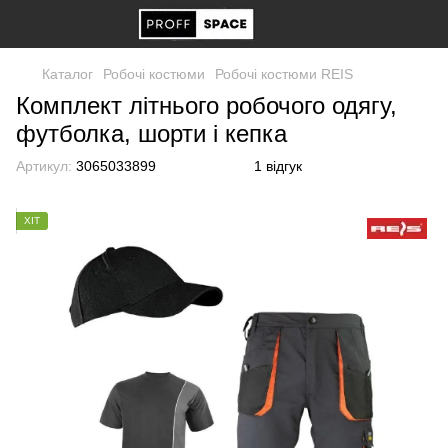
Каталог
Робочі костюми
Робочі костюми REIS
Комплект літнього робочого одягу,
футболка, шорти і кепка
Артикул:
3065033899
1 відгук
ХІТ