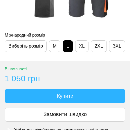
Міжнародний розмір
Виберіть розмір
M
L
XL
2XL
3XL
В наявності
1 050 грн
Купити
Замовити швидко
Увійти
для відображення накопичувальної знижки
%