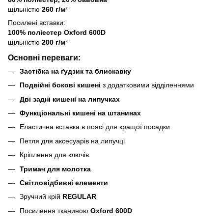
щільністю
260 г/м²
Посилені вставки:
100% поліестер Oxford 600D
щільністю
200 г/м²
Основні переваги:
Застібка на ґудзик та блискавку
Подвійні бокові кишені
з додатковими відділеннями
Дві задні кишені на липучках
Функціональні кишені на штанинах
Еластична вставка в поясі для кращої посадки
Петля для аксесуарів на липучці
Кріплення для ключів
Тримач для молотка
Світловідбивні елементи
Зручний крій
REGULAR
Посилення тканиною
Oxford 600D