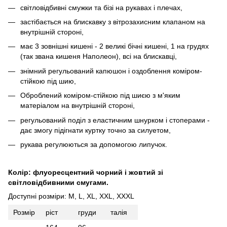
світловідбивні смужки та бізі на рукавах і плечах,
застібається на блискавку з вітрозахисним клапаном на
внутрішній стороні,
має 3 зовнішні кишені - 2 великі бічні кишені, 1 на грудях
(так звана кишеня Наполеон), всі на блискавці,
знімний регульований капюшон і оздоблення коміром-
стійкою під шию,
Оброблений коміром-стійкою під шиєю з м'яким
матеріалом на внутрішній стороні,
регульований поділ з еластичним шнурком і стоперами -
дає змогу підігнати куртку точно за силуетом,
рукава регулюються за допомогою липучок.
Колір: флуоресцентний чорний і жовтий зі
світловідбивними смугами.
Доступні розміри: M, L, XL, XXL, XXXL
Розмір
ріст
груди
талія