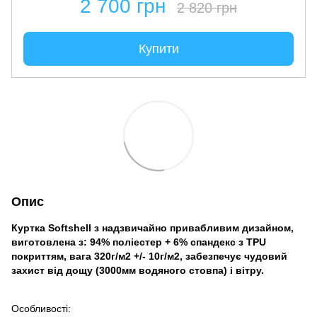
2 700 грн
2 820 грн
Купити
Опис
Куртка Softshell з надзвичайно привабливим дизайном,
виготовлена з: 94% поліестер + 6% спандекс з TPU
покриттям, вага 320г/м2 +/- 10г/м2, забезпечує чудовий
захист від дощу (3000мм водяного стовпа) і вітру.
Особливості: