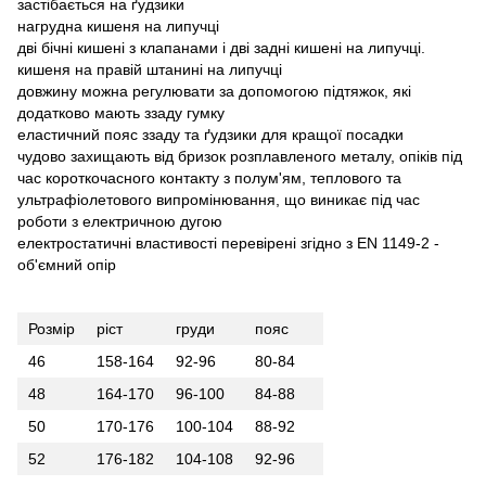
застібається на ґудзики
нагрудна кишеня на липучці
дві бічні кишені з клапанами і дві задні кишені на липучці.
кишеня на правій штанині на липучці
довжину можна регулювати за допомогою підтяжок, які
додатково мають ззаду гумку
еластичний пояс ззаду та ґудзики для кращої посадки
чудово захищають від бризок розплавленого металу, опіків під
час короткочасного контакту з полум'ям, теплового та
ультрафіолетового випромінювання, що виникає під час
роботи з електричною дугою
електростатичні властивості перевірені згідно з EN 1149-2 -
об'ємний опір
Розмір
ріст
груди
пояс
46
158-164
92-96
80-84
48
164-170
96-100
84-88
50
170-176
100-104
88-92
52
176-182
104-108
92-96