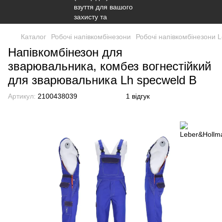
Каталог
Робочі напівкомбінезони
Робочі напівкомбінезони 
Напівкомбінезон для
зварювальника, комбез вогнестійкий
для зварювальника Lh specweld B
Артикул:
2100438039
1 відгук