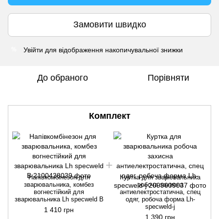
Замовити швидко
Увійти
для відображення накопичувальної знижки
%
До обраного
Порівняти
Комплект
Напівкомбінезон для
Куртка для зварювальника
зварювальника, комбез
робоча захисна
вогнестійкий для
антиелектростатична, спец
зварювальника Lh specweld B
одяг, робоча форма Lh-
specweld-j
1 410 грн
1 390 грн