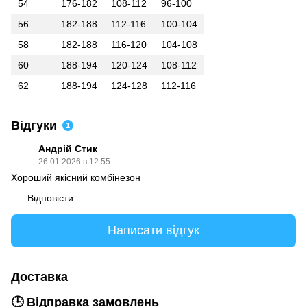
54
176-182
108-112
96-100
56
182-188
112-116
100-104
58
182-188
116-120
104-108
60
188-194
120-124
108-112
62
188-194
124-128
112-116
Відгуки
1
Андрій Стик
26.01.2026 в 12:55
Хороший якісний комбінезон
Відповісти
Написати відгук
Доставка
🕒 Відправка замовлень