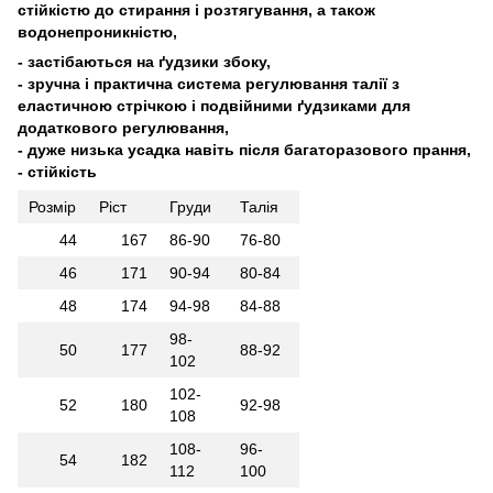
стійкістю до стирання і розтягування, а також
водонепроникністю,
- застібаються на ґудзики збоку,
- зручна і практична система регулювання талії з
еластичною стрічкою і подвійними ґудзиками для
додаткового регулювання,
- дуже низька усадка навіть після багаторазового прання,
- стійкість
Розмір
Ріст
Груди
Талія
44
167
86-90
76-80
46
171
90-94
80-84
48
174
94-98
84-88
98-
50
177
88-92
102
102-
52
180
92-98
108
108-
96-
54
182
112
100