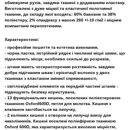
обмежуючи рухів, завдяки тканині з додаванням еластану.
Виготовлені з дуже міцної та еластичної полотняної
тканини, до складу якої входять: 60% бавовни та 38%
поліестеру, 2% спандексу з масою 260 +/-10 г/м2 і міцним
компактним переплетенням.
Характеристики:
- професійне пошиття та естетика виконання,
- чорна ластка, потрійний рядок і численні міцні замки, що
підсилюють місця, особливо схильні до розривів,
- штани мають чотиристоронню розтяжність завдяки
добре підігнаним швам і орієнтації волокон у двох
тканинах з еластаном змінної спрямованості,
- світловідбивні елементи на передній частині штанів -
підвищують безпеку користувача,
- 13 функціональних кишень, посилених поліестеровою
тканиною Oxford600D, петля для молотка. Кишеня з
клапаном застібається на липучку,
- 2 колінних кишені з отвором на липучці внизу для
наколінників. Кишені посилені поліефірною тканиною
Oxford 600D, яка характеризується високою міцністю,