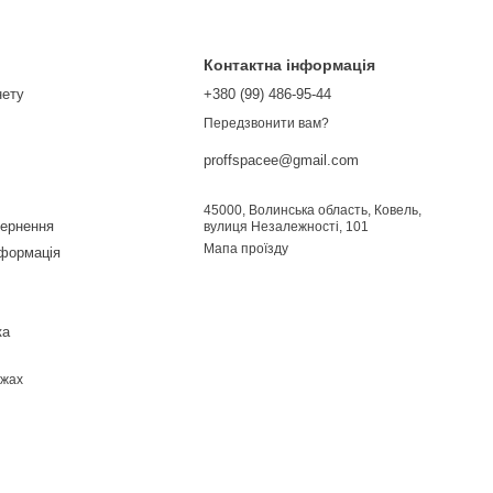
Контактна інформація
нету
+380 (99) 486-95-44
Передзвонити вам?
proffspacee@gmail.com
45000, Волинська область, Ковель,
вернення
вулиця Незалежності, 101
Мапа проїзду
нформація
ка
ежах