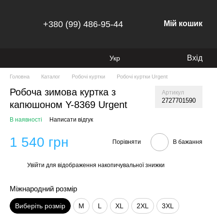
+380 (99) 486-95-44
Мій кошик
Вхід
Укр
Головна
Каталог
Робочі куртки
Робочі куртки Urgent
Робоча зимова куртка з
Артикул
2727701590
капюшоном Y-8369 Urgent
В наявності
Написати відгук
1 540 грн
Порівняти
В бажання
Увійти
для відображення накопичувальної знижки
%
Міжнародний розмір
Виберіть розмір
M
L
XL
2XL
3XL