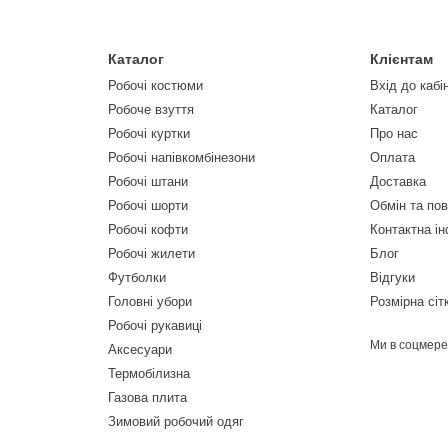
Каталог
Клієнтам
Робочі костюми
Вхід до кабі
Робоче взуття
Каталог
Робочі куртки
Про нас
Робочі напівкомбінезони
Оплата
Робочі штани
Доставка
Робочі шорти
Обмін та по
Робочі кофти
Контактна і
Робочі жилети
Блог
Футболки
Відгуки
Головні убори
Розмірна сіт
Робочі рукавиці
Ми в соцмер
Аксесуари
Термобілизна
Газова плита
Зимовий робочий одяг