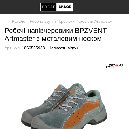
Каталог
Робоче взуття
Кросівки
Кросівки Artmaster
Робочі напівчеревики BPZVENT
Artmaster з металевим носком
Артикул:
1860555938
Написати відгук