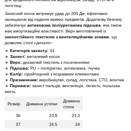
логістиці.
Захисний носок витримує удар до 200 Дж, ефективно
захищаючи від падіння важких предметів. Додаткову безпеку
забезпечує
антиковзна поліуретанова підошва
, яка також
має амортизаційні властивості. Верх виготовлений із
зносостійкого текстилю з вентиляційними зонами
, що
дозволяє стопі «дихати».
🔹
Категорія захисту:
S1
🔹
Захист:
металевий носок
🔹
Верх:
дихаючий текстиль з посиленнями
🔹
Підошва:
PU – поліуретан, антиковзна, гнучка
🔹
Колір:
сірий/чорний з яскравими елементами
🔹
Призначення:
виробництво, склад, логістика, СТО, монтаж
🔹
Переваги:
захист пальців, вентиляція, легкість, польська
якість
Довжина
Розмір
Довжина устілки
стопи
36
23,8
23,3
37
24,5
24