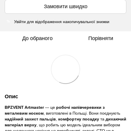
Замовити швидко
Увійти
для відображення накопичувальної знижки
%
До обраного
Порівняти
Опис
BPZVENT Artmaster
— це
робочі напівчеревики з
металевим носком
, виготовлені в Польщі. Вони поєднують
надійний захист пальців
,
комфортну посадку
та
дихаючий
матеріал верху
, що робить цю модель ідеальним вибором
для щоденного носіння на виробництві, складі, СТО чи в