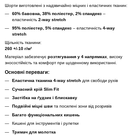
Шорти виготовлені з надзвичайно міцних і еластичних тканин:
60% бавовна, 38% поліестер, 2% спандекс
–
еластичність
2-way stretch
95% поліестер, 5% спандекс
– еластичність
4-way
stretch
Щільність тканини:
260 +/-10 г/м²
Матеріал забезпечує
розтягування у 4 напрямках
, високу
зносостійкість та комфорт при щоденному використанні.
Основні переваги:
Еластична тканина 4-way stretch
для свободи рухів
Сучасний крій Slim Fit
Застібка на ґудзик і блискавку
Подвійні міцні шви
та посилені зони від розривів
Багато функціональних кишень
Кишені для інструментів і рулетки
Тримач для молотка