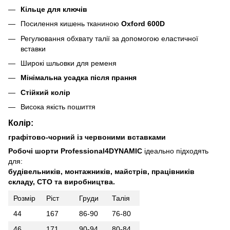
Кільце для ключів
Посилення кишень тканиною
Oxford 600D
Регулювання обхвату талії за допомогою еластичної
вставки
Широкі шльовки для ременя
Мінімальна усадка після прання
Стійкий колір
Висока якість пошиття
Колір:
графітово-чорний із червоними вставками
Робочі шорти Professional4DYNAMIC
ідеально підходять
для:
будівельників, монтажників, майстрів, працівників
складу, СТО та виробництва.
Розмір
Ріст
Груди
Талія
44
167
86-90
76-80
46
171
90-94
80-84