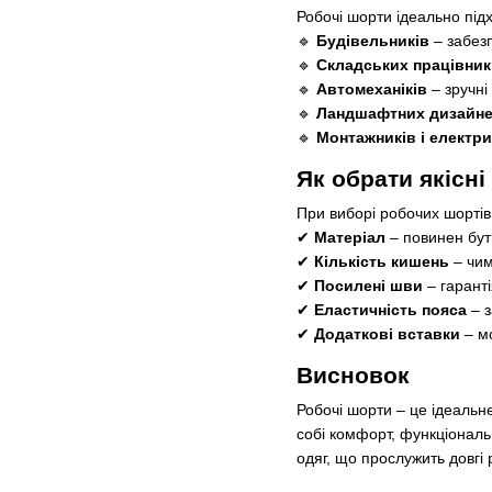
Робочі шорти ідеально під
🔹
Будівельників
– забезп
🔹
Складських працівник
🔹
Автомеханіків
– зручні
🔹
Ландшафтних дизайнер
🔹
Монтажників і електри
Як обрати якісні
При виборі робочих шортів 
✔
Матеріал
– повинен бут
✔
Кількість кишень
– чим
✔
Посилені шви
– гаранті
✔
Еластичність пояса
– з
✔
Додаткові вставки
– мо
Висновок
Робочі шорти – це ідеальне
собі комфорт, функціональ
одяг, що прослужить довгі