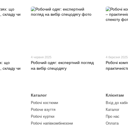
4 червня 2025
4 березня 2025
х: що
Робочий одяг: експертний погляд
Робочі комп
, складу чи
на вибір спецодягу
практичніст
Каталог
Клієнтам
Робочі костюми
Вхід до кабі
Робоче взуття
Каталог
Робочі куртки
Про нас
Робочі напівкомбінезони
Оплата