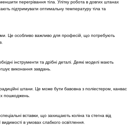
меншити перегрівання тіла. Улітку робота в довгих штанах
гають підтримувати оптимальну температуру тіла та
ками. Це особливо важливо для професій, що потребують
в.
бхідні інструменти та дрібні деталі. Деякі моделі мають
легшує виконання завдань.
радиційні штани. Це може бути бавовна з поліестером, канвас
них пошкоджень.
 спеціальні вставки, що захищають коліна та стегна від
 видимості в умовах слабкого освітлення.