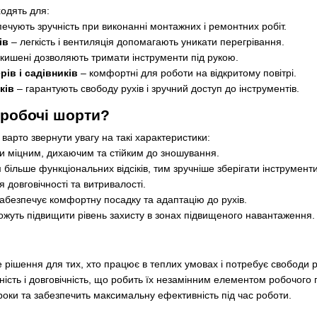
ходять для:
ечують зручність при виконанні монтажних і ремонтних робіт.
ів
– легкість і вентиляція допомагають уникати перегрівання.
 кишені дозволяють тримати інструменти під рукою.
ів і садівників
– комфортні для роботи на відкритому повітрі.
ків
– гарантують свободу рухів і зручний доступ до інструментів.
 робочі шорти?
варто звернути увагу на такі характеристики:
и міцним, дихаючим та стійким до зношування.
 більше функціональних відсіків, тим зручніше зберігати інструменти
я довговічності та витривалості.
абезпечує комфортну посадку та адаптацію до рухів.
жуть підвищити рівень захисту в зонах підвищеного навантаження.
 рішення для тих, хто працює в теплих умовах і потребує свободи р
ність і довговічність, що робить їх незамінним елементом робочого
 роки та забезпечить максимальну ефективність під час роботи.