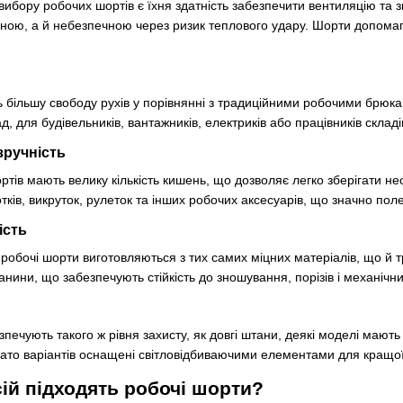
вибору робочих шортів є їхня здатність забезпечити вентиляцію та з
чною, а й небезпечною через ризик теплового удару. Шорти допома
 більшу свободу рухів у порівнянні з традиційними робочими брю
д, для будівельників, вантажників, електриків або працівників складі
 зручність
тів мають велику кількість кишень, що дозволяє легко зберігати нео
отків, викруток, рулеток та інших робочих аксесуарів, що значно по
ість
робочі шорти виготовляються з тих самих міцних матеріалів, що й т
анини, що забезпечують стійкість до зношування, порізів і механіч
печують такого ж рівня захисту, як довгі штани, деякі моделі мають
гато варіантів оснащені світловідбиваючими елементами для кращої
ій підходять робочі шорти?