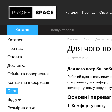
Перейти до основного контенту
Каталог
Про нас
Оплата
Блог
Відгуки
Розмірна 
Каталог
Каталог
Головна
Блог
Для чого пот
Для чого по
Про нас
Оплата
11 лютого 2025
Доставка
Для чого потрібні роб
Обмін та повернення
Робочий одяг є важливим е
Контактна інформація
створювати дискомфорт, то
комфорт у теплу пору року
Блог
Основні переваг
Відгуки
1. Комфорт у спеку
Розмірна сітка