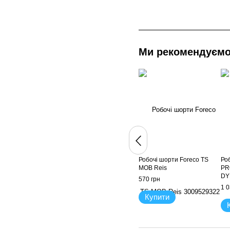
Ми рекомендуєм
Робочі шорти Foreco TS
Ро
MOB Reis
PR
DY
570 грн
1 0
Купити