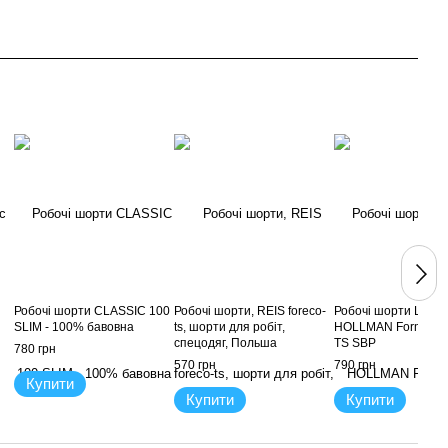
Робочі шорти CLASSIC 100
Робочі шорти, REIS foreco-
Робочі шорти LEBE
SLIM - 100% бавовна
ts, шорти для робіт,
HOLLMAN Formen 
спецодяг, Польша
TS SBP
780 грн
570 грн
790 грн
Купити
Купити
Купити