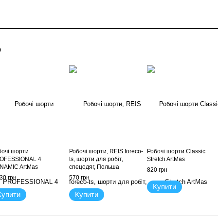
о
бочі шорти
Робочі шорти, REIS foreco-
Робочі шорти Classic
OFESSIONAL 4
ts, шорти для робіт,
Stretch ArtMas
NAMIC ArtMas
спецодяг, Польша
820 грн
30 грн
570 грн
Купити
Купити
Купити