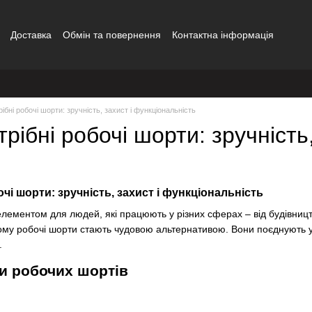
Доставка
Обмін та повернення
Контактна інформація
сітка
рібні робочі шорти: зручність, захист і функціональність
трібні робочі шорти: зручність
очі шорти: зручність, захист і функціональність
лементом для людей, які працюють у різних сферах – від будівництва
му робочі шорти стають чудовою альтернативою. Вони поєднують у со
.
и робочих шортів